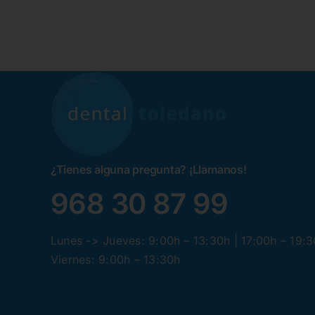
87€.
60€.
29,87€.
20,60€.
¿Tienes alguna pregunta? ¡Llamanos!
968 30 87 99
Lunes -> Jueves: 9:00h – 13:30h | 17:00h – 19:
Viernes: 9:00h – 13:30h