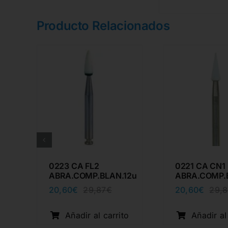
Producto Relacionados
0223 CA FL2
0221 CA CN1
12u
ABRA.COMP.BLAN.12u
ABRA.COMP.
20,60
€
20,60
€
29,87
€
29,8
El
El
cio
cio
precio
precio
inal
ual
original
actual
o
Añadir al carrito
Añadir al
era:
es: