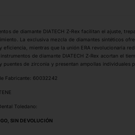
DIAMANTE
ZIRCONIO
5u.
cantidad
ntos de diamante DIATECH Z-Rex facilitan el ajuste, trep
dimiento. La exclusiva mezcla de diamantes sintéticos of
y eficiencia, mientras que la unión ERA revolucionaria re
instrumentos de diamante DIATECH Z-Rex acortan el tiem
y puentes de zirconia y presentan ampollas individuales
de Fabricante: 60032242
LTENE
Dental Toledano:
GO, SIN DEVOLUCIÓN