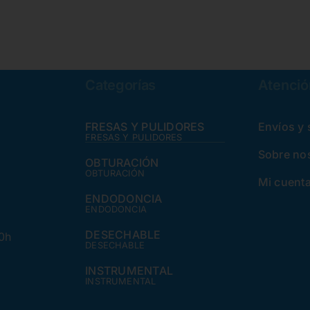
29,87€.
20,60€.
29,87€.
20,60€.
Categorías
Atención
FRESAS Y PULIDORES
Envíos y
FRESAS Y PULIDORES
Sobre no
OBTURACIÓN
OBTURACIÓN
Mi cuent
ENDODONCIA
ENDODONCIA
DESECHABLE
30h
DESECHABLE
INSTRUMENTAL
INSTRUMENTAL