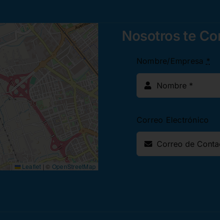
Nosotros te C
Nombre/Empresa
*
Correo Electrónico
Leaflet
|
©
OpenStreetMap