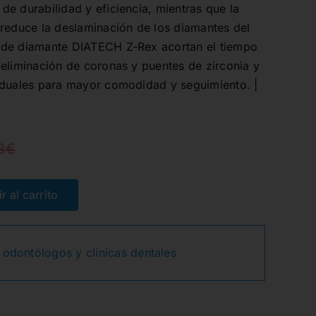
e durabilidad y eficiencia, mientras que la
 reduce la deslaminación de los diamantes del
 de diamante DIATECH Z-Rex acortan el tiempo
eliminación de coronas y puentes de zirconia y
iduales para mayor comodidad y seguimiento. |
3
€
El
El
precio
precio
r al carrito
original
actual
 odontólogos y clínicas dentales
era:
es:
41,53€.
33,43€.