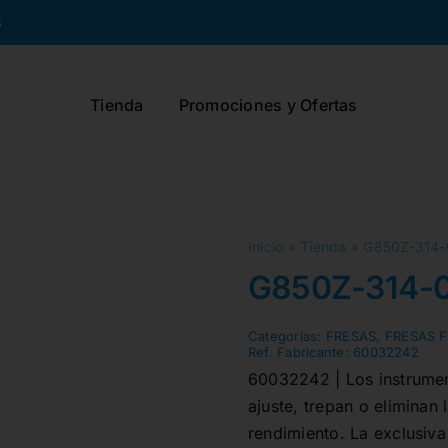
s
Tienda
Promociones y Ofertas
Inicio
»
Tienda
»
G850Z-314-
G850Z-314-0
Categorias:
FRESAS
,
FRESAS 
Ref. Fabricante:
60032242
60032242 | Los instrumen
ajuste, trepan o eliminan
rendimiento. La exclusiva