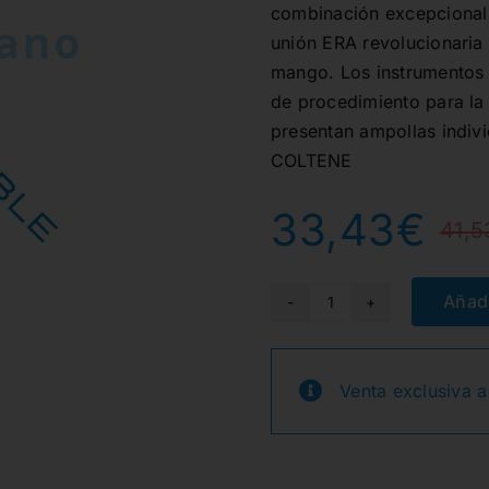
combinación excepcional d
unión ERA revolucionaria
mango. Los instrumentos
de procedimiento para la 
presentan ampollas indiv
COLTENE
33,43
€
41,5
Añadi
G850Z-
314-
016-
Venta exclusiva a
10.0-
M
FG