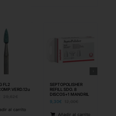
G FL2
SEPTOPOLISHER
COMP.VERD.12u
REFILL SDO. 8
DISCOS+1 MANDRIL
€
29,62
€
El
El
9,30
€
12,00
€
precio
precio
El
El
original
actual
precio
precio
dir al carrito
era:
es:
original
actual
Añadir al carrito