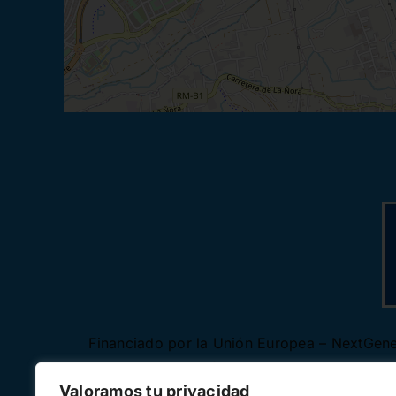
Financiado por la Unión Europea – NextGener
autores y no reflejan necesariamente los
Valoramos tu privacidad