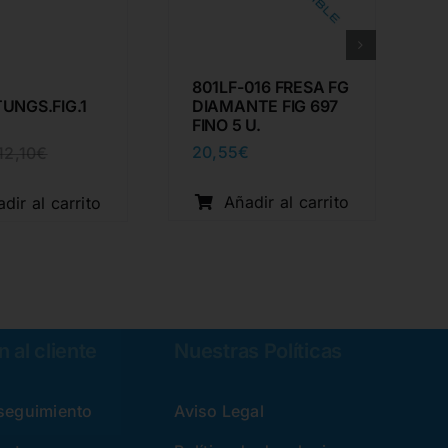
801LF-016 FRESA FG
UNGS.FIG.1
DIAMANTE FIG 697
FINO 5 U.
20,55
€
12,10
€
El
El
precio
precio
original
actual
Añadir al carrito
dir al carrito
era:
es:
12,10€.
7,73€.
 al cliente
Nuestras Políticas
 seguimiento
Aviso Legal