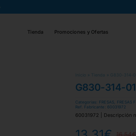
s
Tienda
Promociones y Ofertas
Inicio
»
Tienda
»
G830-314-0
G830-314-01
Categorias:
FRESAS
,
FRESAS 
Ref. Fabricante:
60031972
60031972 | Descripción no
13,31
€
16,54
€