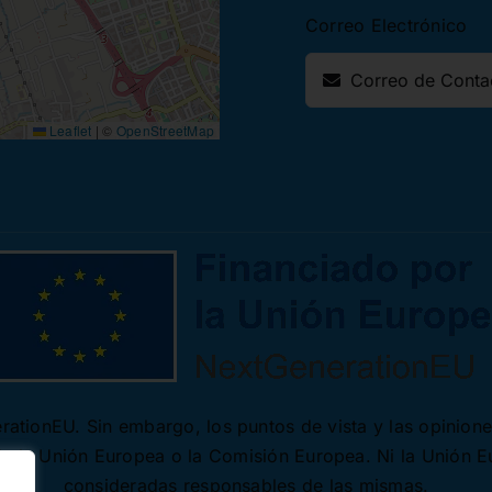
Correo Electrónico
Leaflet
|
©
OpenStreetMap
ationEU. Sin embargo, los puntos de vista y las opinion
 de la Unión Europea o la Comisión Europea. Ni la Unión 
consideradas responsables de las mismas.