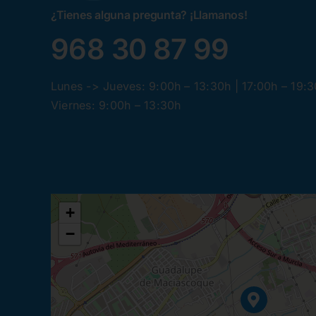
¿Tienes alguna pregunta? ¡Llamanos!
968 30 87 99
Lunes -> Jueves: 9:00h – 13:30h | 17:00h – 19:
Viernes: 9:00h – 13:30h
+
−