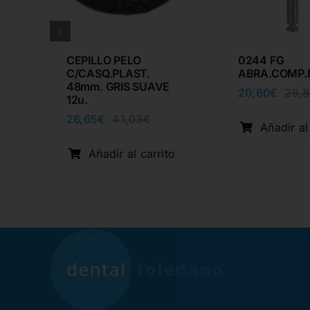
CEPILLO PELO
0244 FG
C/CASQ.PLAST.
ABRA.COMP.
48mm. GRIS SUAVE
20,60
€
29,8
12u.
26,65
€
41,03
€
io
io
El
El
Añadir al
inal
al
precio
precio
o
original
actual
Añadir al carrito
0€.
3€.
era:
es:
41,03€.
26,65€.