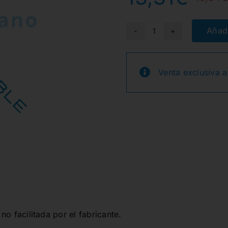
Añadi
G830-
314-
014-
Venta exclusiva a
02.7-
M
FG
DIAMANTE
5und.
cantidad
no facilitada por el fabricante.