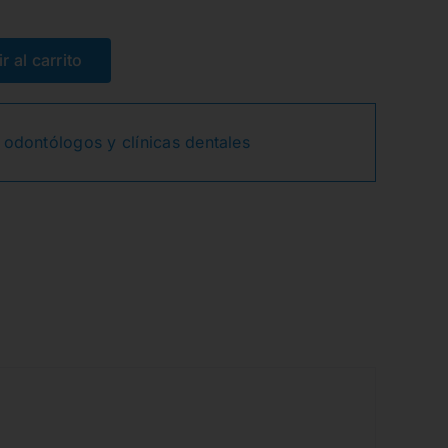
El
El
precio
precio
r al carrito
original
actual
 odontólogos y clínicas dentales
era:
es:
16,54€.
13,31€.