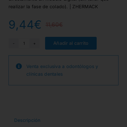
realizar la fase de colado). | ZHERMACK
9,44
€
11,60
€
El
El
precio
precio
Añadir al carrito
HYDROGUM
5
original
actual
453gr.
Venta exclusiva a odontólogos y
era:
es:
ELASTICO
clínicas dentales
cantidad
11,60€.
9,44€.
Descripción