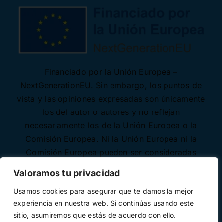
Financiado por la Unión Europea –
NextGenerationEU. Sin embargo, los puntos de
vista y las opiniones expresadas son únicamente
los del autor o autores y no reflejan
necesariamente los de la Unión Europea o la
Comisión Europea. Ni la Unión Europea ni la
Comisión Europea pueden ser consideradas
responsables de las mismas.
Valoramos tu privacidad
Usamos cookies para asegurar que te damos la mejor
experiencia en nuestra web. Si continúas usando este
sitio, asumiremos que estás de acuerdo con ello.