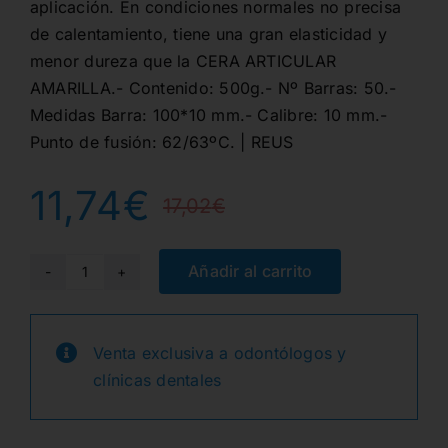
aplicación. En condiciones normales no precisa
de calentamiento, tiene una gran elasticidad y
menor dureza que la CERA ARTICULAR
AMARILLA.- Contenido: 500g.- Nº Barras: 50.-
Medidas Barra: 100*10 mm.- Calibre: 10 mm.-
Punto de fusión: 62/63ºC. | REUS
11,74
€
17,02
€
El
El
precio
precio
Añadir al carrito
CERA
ARTICULAR
original
actual
VERDE
Venta exclusiva a odontólogos y
era:
es:
50
clínicas dentales
BARRAS
17,02€.
11,74€.
cantidad