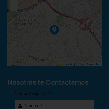
−
Leaflet
|
©
OpenStreetMap
Nosotros te Contactamos
Nombre/Empresa
*