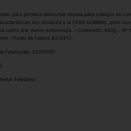
elar para prótesis removible idónea para trabajos en co
 características son similares a la CERA NORMAL, pero con
 así como una menor adherencia. – Contenido: 450g.- Nº 
5 mm.- Punto de fusión: 62/63ºC.
de Fabricante: 22001000
S
Dental Toledano: