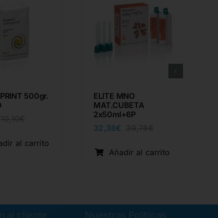
RINT 500gr.
ELITE MNO
O
MAT.CUBETA
2x50ml+6P
10,10
€
El
El
32,38
€
39,78
€
precio
precio
El
El
original
actual
precio
precio
dir al carrito
era:
es:
original
actual
Añadir al carrito
10,10€.
8,22€.
era:
es:
39,78€.
32,38€.
 al cliente
Nuestras Políticas