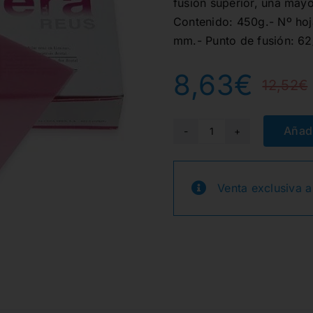
fusión superior, una may
Contenido: 450g.- Nº hoj
mm.- Punto de fusión: 6
8,63
€
12,52
€
Añadi
CERA
MODELAR
ROSA
Venta exclusiva a
450gr.
20u.
C.
CALIDO
cantidad