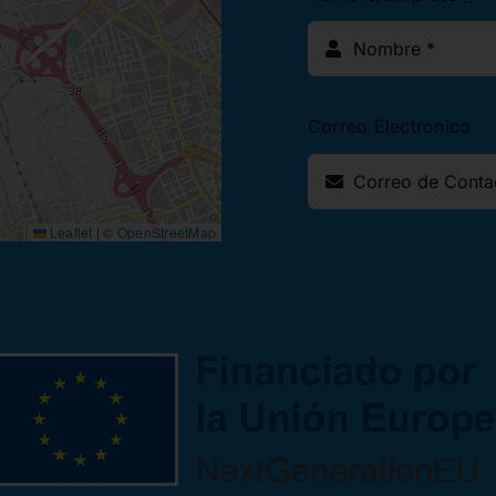
Correo Electrónico
Leaflet
|
©
OpenStreetMap