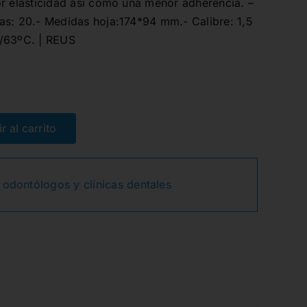
or elasticidad así como una menor adherencia. –
as: 20.- Medidas hoja:174*94 mm.- Calibre: 1,5
2/63ºC. | REUS
El
El
precio
precio
r al carrito
original
actual
 odontólogos y clínicas dentales
era:
es:
12,52€.
8,63€.