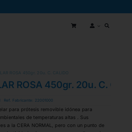
AR ROSA 450gr. 20u. C. CALIDO
R ROSA 450gr. 20u. C. CAL
N
Ref. Fabricante:
22001000
ar para prótesis removible idónea para
mbientales de temperaturas altas . Sus
lares a la CERA NORMAL, pero con un punto de