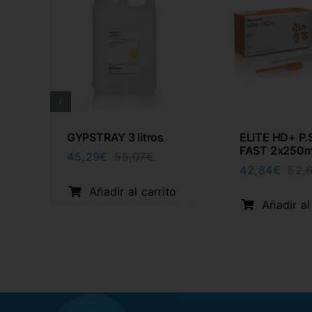
GYPSTRAY 3 litros
ELITE HD+ P
0
FAST 2x250m
45,29
€
55,07
€
El
El
42,84
€
52,
precio
precio
original
actual
Añadir al carrito
cio
cio
era:
es:
Añadir al
ginal
ual
55,07€.
45,29€.
o
:
93€.
30€.