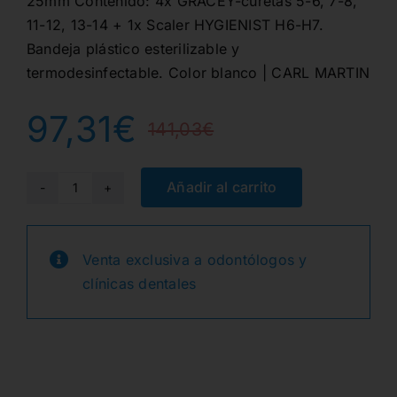
25mm Contenido: 4x GRACEY-curetas 5-6, 7-8,
11-12, 13-14 + 1x Scaler HYGIENIST H6-H7.
Bandeja plástico esterilizable y
termodesinfectable. Color blanco | CARL MARTIN
97,31
€
141,03
€
El
El
precio
precio
Añadir al carrito
3030-
S-
original
actual
WE-
Venta exclusiva a odontólogos y
era:
es:
SET
clínicas dentales
PARO
141,03€.
97,31€.
BANDEJA
COLOR
BLANCO
cantidad