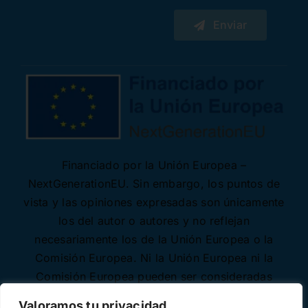
Enviar
Financiado por la Unión Europea –
NextGenerationEU. Sin embargo, los puntos de
vista y las opiniones expresadas son únicamente
los del autor o autores y no reflejan
necesariamente los de la Unión Europea o la
Comisión Europea. Ni la Unión Europea ni la
Comisión Europea pueden ser consideradas
responsables de las mismas.
Valoramos tu privacidad