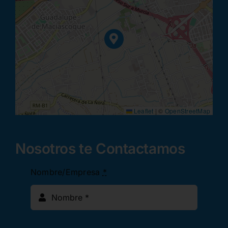
Leaflet
|
©
OpenStreetMap
Nosotros te Contactamos
Nombre/Empresa
*