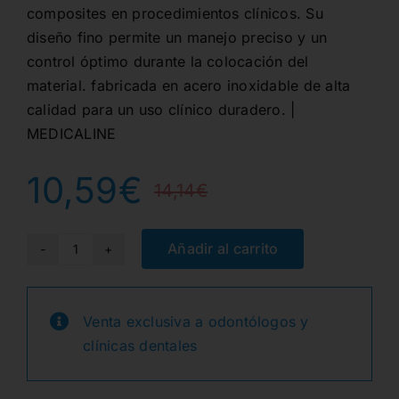
composites en procedimientos clínicos. Su
diseño fino permite un manejo preciso y un
control óptimo durante la colocación del
material. fabricada en acero inoxidable de alta
calidad para un uso clínico duradero. |
MEDICALINE
10,59
€
14,14
€
El
El
precio
precio
Añadir al carrito
ESPATULA
HEIDEMANN
original
actual
2.5MM.
Venta exclusiva a odontólogos y
era:
es:
cantidad
clínicas dentales
14,14€.
10,59€.