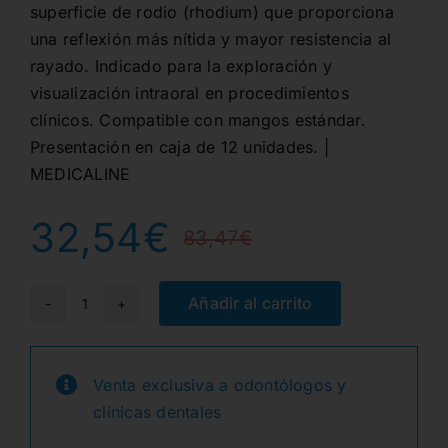
superficie de rodio (rhodium) que proporciona
una reflexión más nítida y mayor resistencia al
rayado. Indicado para la exploración y
visualización intraoral en procedimientos
clínicos. Compatible con mangos estándar.
Presentación en caja de 12 unidades. |
MEDICALINE
32,54
€
83,47
€
El
El
precio
precio
Añadir al carrito
ESPEJO
Nº
original
actual
5
Venta exclusiva a odontólogos y
era:
es:
CONE
clínicas dentales
SOCKET