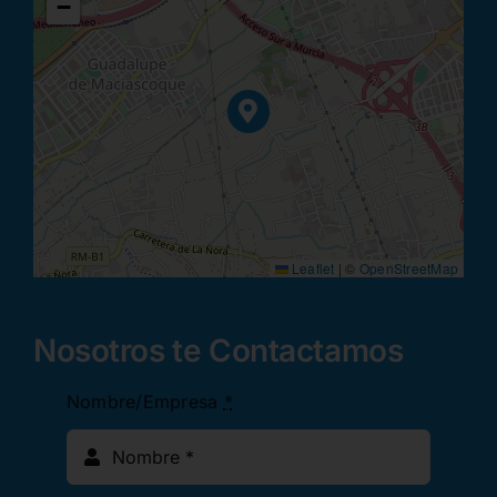
−
Leaflet
|
©
OpenStreetMap
Nosotros te Contactamos
Nombre/Empresa
*