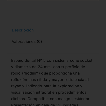
83,47€.
32,54€.
RHODIUM
Ø24mm.
12u.
cantidad
Descripción
Valoraciones (0)
Espejo dental Nº 5 con sistema cone socket
y diámetro de 24 mm, con superficie de
rodio (rhodium) que proporciona una
reflexión más nítida y mayor resistencia al
rayado. Indicado para la exploración y
visualización intraoral en procedimientos
clínicos. Compatible con mangos estándar.
Presentación en caja de 12 unidades.