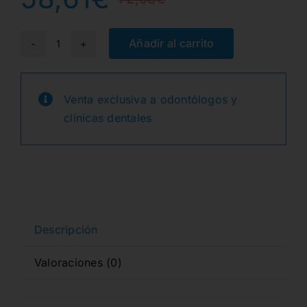
El
El
precio
precio
Añadir al carrito
0100-
8
original
actual
FORCEPS
Venta exclusiva a odontólogos y
era:
es:
PREMOLARES
clínicas dentales
INF.
72,98€.
58,61€.
cantidad
Descripción
Valoraciones (0)