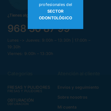
profesionales del
SECTOR
¿Tienes alguna pregunta? ¡Llamanos!
ODONTOLÓGICO
968 30 87 99
Lunes -> Jueves: 9:00h – 13:30h | 17:00h –
19:30h
Viernes: 9:00h – 13:30h
Categorías
Atención al cliente
FRESAS Y PULIDORES
Envíos y seguimiento
FRESAS Y PULIDORES
Sobre nosotros
OBTURACIÓN
OBTURACIÓN
Mi cuenta