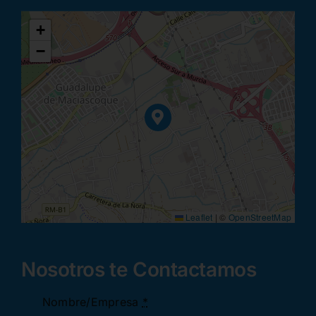
+
−
Leaflet
|
©
OpenStreetMap
Nosotros te Contactamos
Nombre/Empresa
*