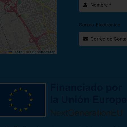
Correo Electrónico
Leaflet
|
©
OpenStreetMap