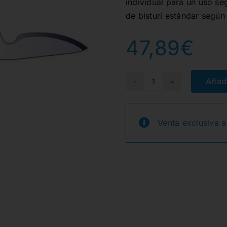
individual para un uso s
de bisturí estándar segú
47,89
€
Añadi
HOJAS
DE
BISTURI
Venta exclusiva a
Nº
15C
100u.
cantidad