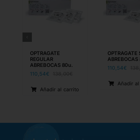
R
OPTRAGATE
OPTRAGATE 
REGULAR
ABREBOCAS 
ABREBOCAS 80u.
110,54
€
138
110,54
€
138,00
€
El
El
precio
precio
Añadir al
cio
cio
original
actual
Añadir al carrito
inal
ual
era:
es:
o
138,00€.
110,54€.
05€.
95€.