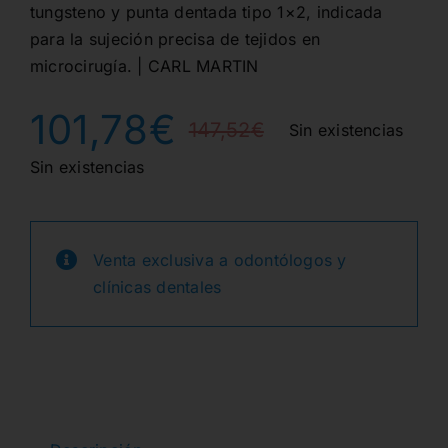
tungsteno y punta dentada tipo 1×2, indicada
para la sujeción precisa de tejidos en
microcirugía. | CARL MARTIN
101,78
€
147,52
€
Sin existencias
El
El
Sin existencias
precio
precio
original
actual
Venta exclusiva a odontólogos y
era:
es:
clínicas dentales
147,52€.
101,78€.