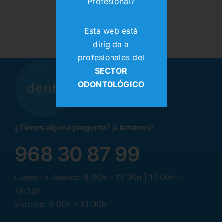
Profesional?
Esta web está
dirigida a
profesionales del
SECTOR
ODONTOLÓGICO
¿Tienes alguna pregunta? ¡Llamanos!
968 30 87 99
Lunes -> Jueves: 9:00h – 13:30h | 17:00h –
19:30h
Viernes: 9:00h – 13:30h