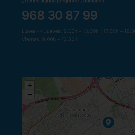
¿Tienes alguna pregunta? ¡Llamanos!
968 30 87 99
Lunes -> Jueves: 9:00h – 13:30h | 17:00h – 19:
Viernes: 9:00h – 13:30h
+
−