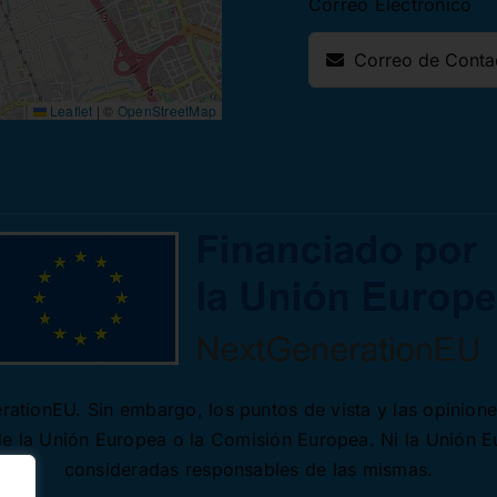
Correo Electrónico
Leaflet
|
©
OpenStreetMap
ationEU. Sin embargo, los puntos de vista y las opinion
 de la Unión Europea o la Comisión Europea. Ni la Unión 
consideradas responsables de las mismas.