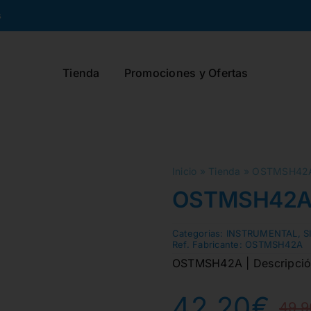
s
Tienda
Promociones y Ofertas
Inicio
»
Tienda
»
OSTMSH42A
OSTMSH42A
Categorias:
INSTRUMENTAL
,
S
Ref. Fabricante:
OSTMSH42A
OSTMSH42A | Descripción 
42,20
€
49,9