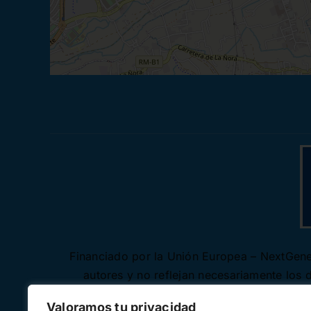
Financiado por la Unión Europea – NextGener
autores y no reflejan necesariamente los
Valoramos tu privacidad