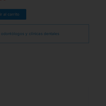
El
El
precio
precio
r al carrito
original
actual
 odontólogos y clínicas dentales
era:
es:
49,90€.
42,20€.