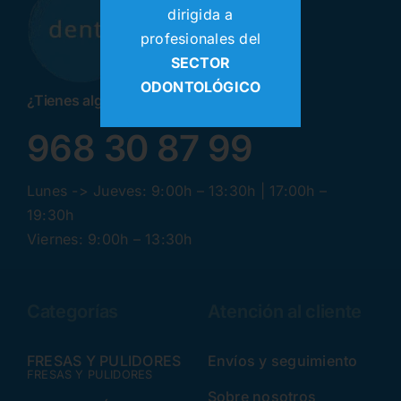
dirigida a
profesionales del
SECTOR
ODONTOLÓGICO
¿Tienes alguna pregunta? ¡Llamanos!
968 30 87 99
Lunes -> Jueves: 9:00h – 13:30h | 17:00h –
19:30h
Viernes: 9:00h – 13:30h
Categorías
Atención al cliente
FRESAS Y PULIDORES
Envíos y seguimiento
FRESAS Y PULIDORES
Sobre nosotros