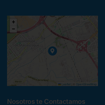
+
−
Leaflet
|
©
OpenStreetMap
Nosotros te Contactamos