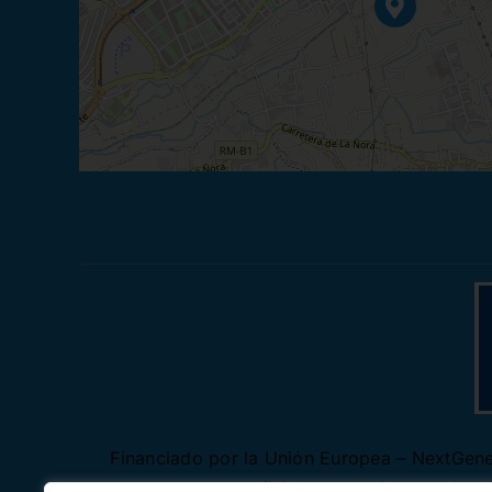
Financiado por la Unión Europea – NextGener
autores y no reflejan necesariamente los