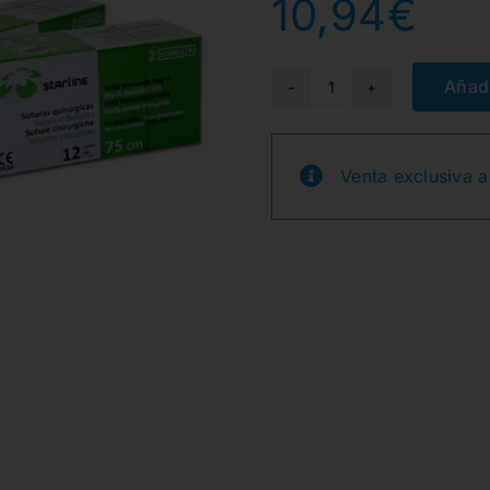
10,94
€
Añadi
SUTURA
SEDA
4-
Venta exclusiva a
0
75cm.
AGUJA
3/8
CIRCULO
19mm.
12u.
cantidad