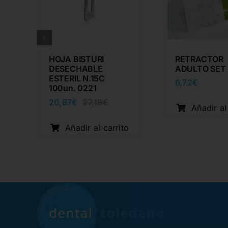
L
HOJA BISTURI
RETRACTOR
DESECHABLE
ADULTO SET
ESTERIL N.15C
6,72
€
100un. 0221
ecio
ecio
20,87
€
27,18
€
iginal
tual
El
El
Añadir al
o
a:
:
precio
precio
38,00€.
10,54€.
original
actual
Añadir al carrito
era:
es:
27,18€.
20,87€.