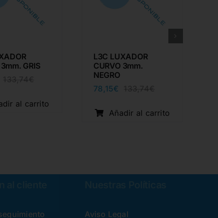
UXADOR
L3C LUXADOR
3mm. GRIS
CURVO 3mm.
NEGRO
133,74
€
El
El
78,15
€
133,74
€
precio
precio
El
El
original
actual
precio
precio
dir al carrito
era:
es:
original
actual
Añadir al carrito
133,74€.
78,15€.
era:
es:
133,74€.
78,15€.
 al cliente
Nuestras Políticas
 seguimiento
Aviso Legal