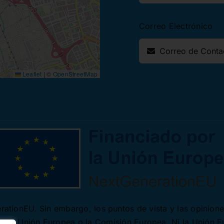
Correo Electrónico
Leaflet
|
©
OpenStreetMap
ationEU. Sin embargo, los puntos de vista y las opinion
 de la Unión Europea o la Comisión Europea. Ni la Unión 