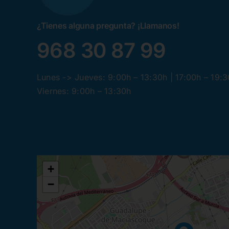
¿Tienes alguna pregunta? ¡Llamanos!
968 30 87 99
Lunes -> Jueves: 9:00h – 13:30h | 17:00h – 19:
Viernes: 9:00h – 13:30h
+
−