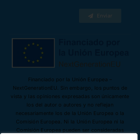
Enviar
Financiado por la Unión Europea –
NextGenerationEU. Sin embargo, los puntos de
vista y las opiniones expresadas son únicamente
los del autor o autores y no reflejan
necesariamente los de la Unión Europea o la
Comisión Europea. Ni la Unión Europea ni la
Comisión Europea pueden ser consideradas
responsables de las mismas.