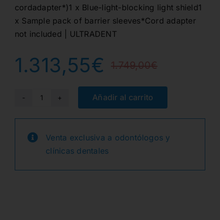
cordadapter*)1 x Blue-light-blocking light shield1
x Sample pack of barrier sleeves*Cord adapter
not included | ULTRADENT
1.313,55
€
1.749,00
€
El
El
precio
precio
Añadir al carrito
VALO
X
origina
actual
GALAXY
Venta exclusiva a odontólogos y
era:
es:
PURPLE
clínicas dentales
cantidad
1.749,
1.313,