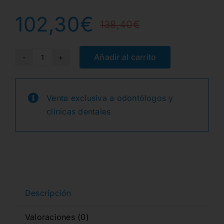
102,30
€
138,40
€
El
El
precio
precio
Añadir al carrito
PROFLUORID
VARNISH+
original
actual
BIOMIN
Venta exclusiva a odontólogos y
era:
es:
50X0.40ml.
clínicas dentales
CHERRY
138,40€
102,30€.
2271
cantidad
Descripción
Valoraciones (0)