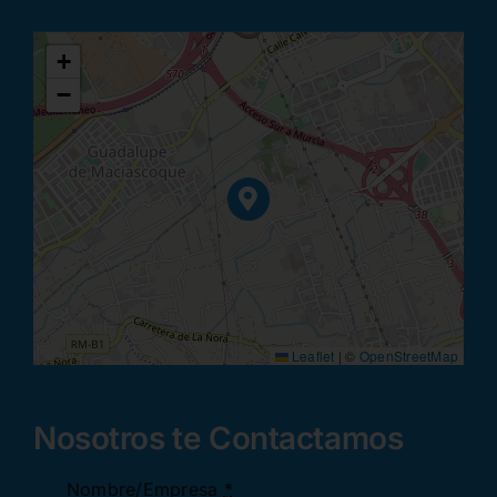
+
−
Leaflet
|
©
OpenStreetMap
Nosotros te Contactamos
Nombre/Empresa
*