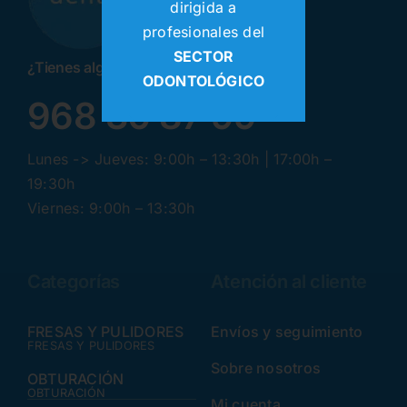
dirigida a
profesionales del
SECTOR
¿Tienes alguna pregunta? ¡Llamanos!
ODONTOLÓGICO
968 30 87 99
Lunes -> Jueves: 9:00h – 13:30h | 17:00h –
19:30h
Viernes: 9:00h – 13:30h
Categorías
Atención al cliente
FRESAS Y PULIDORES
Envíos y seguimiento
FRESAS Y PULIDORES
Sobre nosotros
OBTURACIÓN
OBTURACIÓN
Mi cuenta