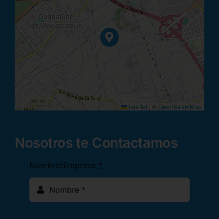
Leaflet
|
©
OpenStreetMap
Nosotros te Contactamos
Nombre/Empresa
*