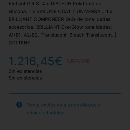
Etchant Gel S. 4 x DIATECH Polidores de
silicona. 1 x 5ml ONE COAT 7 UNIVERSAL. 1 x
BRILLIANT COMPONEER Guía de tonalidades.
accesorios. BRILLIANT EverGlow tonalidades:
A1/B1. A2/B2. Translucent. Bleach Translucent. |
COLTENE
1.216,45
€
1.511,12
€
El
El
Sin existencias
Sin existencias
precio
precio
origina
actual
Venta exclusiva a odontólogos y
era:
es:
clínicas dentales
1.511,1
1.216,4