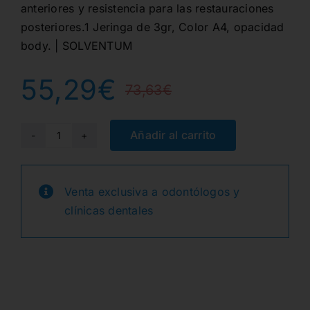
anteriores y resistencia para las restauraciones
posteriores.1 Jeringa de 3gr, Color A4, opacidad
body. | SOLVENTUM
55,29
€
73,63
€
El
El
precio
precio
Añadir al carrito
4910A4-
B
original
actual
FILTEK
Venta exclusiva a odontólogos y
era:
es:
SUPREME
clínicas dentales
XTE
73,63€.
55,29€.
JER.
A4
BODY
3gr.