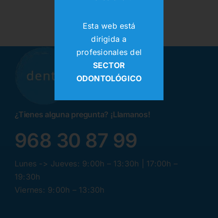
Esta web está
dirigida a
profesionales del
SECTOR
ODONTOLÓGICO
¿Tienes alguna pregunta? ¡Llamanos!
968 30 87 99
Lunes -> Jueves: 9:00h – 13:30h | 17:00h –
19:30h
Viernes: 9:00h – 13:30h