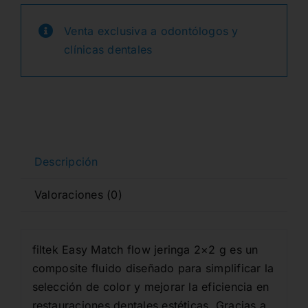
FILTEK
original
actual
EASY
Venta exclusiva a odontólogos y
era:
es:
MATCH
clínicas dentales
FLOW
89,15€.
66,95€.
JER.
2x2gr.
BRIGHT
cantidad
Descripción
Valoraciones (0)
filtek Easy Match flow jeringa 2×2 g es un
composite fluido diseñado para simplificar la
selección de color y mejorar la eficiencia en
restauraciones dentales estéticas. Gracias a