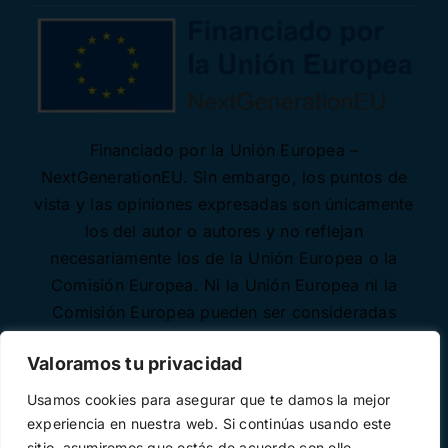
Financiado por la Unión Europea –
NextGenerationEU. Sin embargo, los puntos de
vista y las opiniones expresadas son únicamente
los del autor o autores y no reflejan
necesariamente los de la Unión Europea o la
Comisión Europea. Ni la Unión Europea ni la
Comisión Europea pueden ser consideradas
responsables de las mismas.
Valoramos tu privacidad
Usamos cookies para asegurar que te damos la mejor
experiencia en nuestra web. Si continúas usando este
sitio, asumiremos que estás de acuerdo con ello.