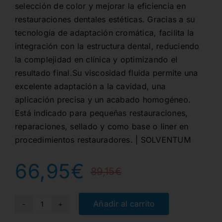
selección de color y mejorar la eficiencia en
restauraciones dentales estéticas. Gracias a su
tecnología de adaptación cromática, facilita la
integración con la estructura dental, reduciendo
la complejidad en clínica y optimizando el
resultado final.Su viscosidad fluida permite una
excelente adaptación a la cavidad, una
aplicación precisa y un acabado homogéneo.
Está indicado para pequeñas restauraciones,
reparaciones, sellado y como base o liner en
procedimientos restauradores. | SOLVENTUM
66,95
€
89,15
€
El
El
precio
precio
Añadir al carrito
6225B