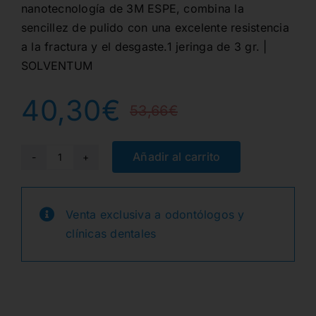
nanotecnología de 3M ESPE, combina la
sencillez de pulido con una excelente resistencia
a la fractura y el desgaste.1 jeringa de 3 gr. |
SOLVENTUM
40,30
€
53,66
€
El
El
precio
precio
Añadir al carrito
8020A4
FILTEK
original
actual
Z500
Venta exclusiva a odontólogos y
era:
es:
JER.
clínicas dentales
COLOR
53,66€.
40,30€.
A4
3gr.
cantidad