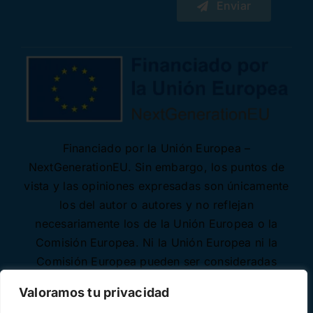
Enviar
Financiado por la Unión Europea –
NextGenerationEU. Sin embargo, los puntos de
vista y las opiniones expresadas son únicamente
los del autor o autores y no reflejan
necesariamente los de la Unión Europea o la
Comisión Europea. Ni la Unión Europea ni la
Comisión Europea pueden ser consideradas
responsables de las mismas.
Valoramos tu privacidad