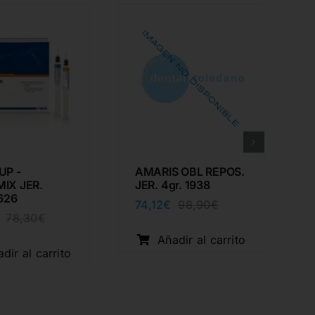
UP -
AMARIS OBL REPOS.
IX JER.
JER. 4gr. 1938
L
1626
74,12
€
98,90
€
El
El
78,30
€
El
El
precio
precio
precio
precio
original
actual
Añadir al carrito
original
actual
era:
es:
dir al carrito
era:
es:
98,90€.
74,12€.
78,30€.
58,51€.