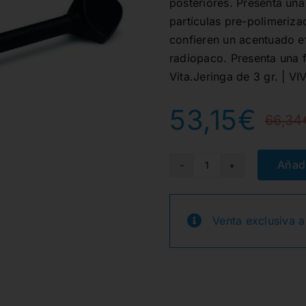
posteriores. Presenta una
partículas pre-polimeriz
confieren un acentuado e
radiopaco. Presenta una f
Vita.Jeringa de 3 gr. | 
53,15
€
66,34
Añadi
A2
TETRIC
EVOCERAM
Venta exclusiva a
JER.
3gr.
cantidad