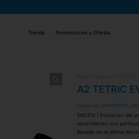
s
Tienda
Promociones y Ofertas
Inicio
»
Tienda
»
A2 TETRIC 
A2 TETRIC E
Categorias:
COMPOSITES
,
OB
590313 | Evolución del p
nano-híbrido con partícu
Basado en la última tecno