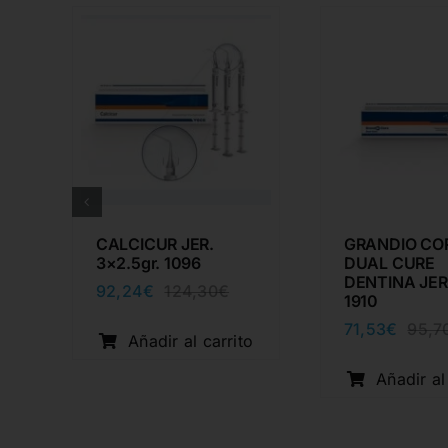
CALCICUR JER.
GRANDIO CO
3×2.5gr. 1096
DUAL CURE
DENTINA JER 
92,24
€
124,30
€
El
El
1910
cio
cio
precio
precio
71,53
€
95,7
inal
ual
original
actual
o
Añadir al carrito
era:
es:
20€.
67€.
124,30€.
92,24€.
Añadir al