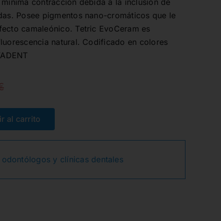
 mínima contracción debida a la inclusión de
adas. Posee pigmentos nano-cromáticos que le
fecto camaleónico. Tetric EvoCeram es
luorescencia natural. Codificado en colores
VIVADENT
€
El
El
precio
precio
r al carrito
original
actual
 odontólogos y clínicas dentales
era:
es:
66,34€.
53,15€.