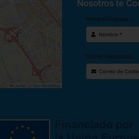
Nosotros te C
Nombre/Empresa
*
Correo Electrónico
Leaflet
|
©
OpenStreetMap