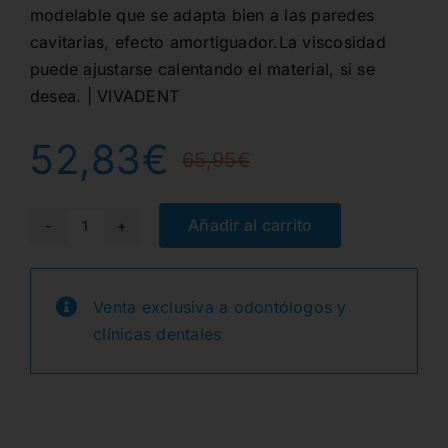
modelable que se adapta bien a las paredes
cavitarias, efecto amortiguador.La viscosidad
puede ajustarse calentando el material, si se
desea. | VIVADENT
52,83
€
65,95
€
El
El
precio
precio
Añadir al carrito
A2
TETRIC
original
actual
PLUS
Venta exclusiva a odontólogos y
era:
es:
FILL
clínicas dentales
JER.
65,95€.
52,83€.
1x3gr.
cantidad