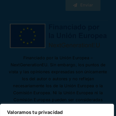
Enviar
Financiado por la Unión Europea –
NextGenerationEU. Sin embargo, los puntos de
vista y las opiniones expresadas son únicamente
los del autor o autores y no reflejan
necesariamente los de la Unión Europea o la
Comisión Europea. Ni la Unión Europea ni la
Comisión Europea pueden ser consideradas
responsables de las mismas.
Valoramos tu privacidad