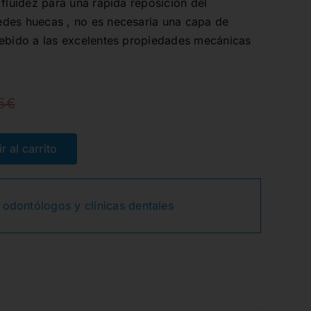
 fluidez para una rápida reposición del
des huecas , no es necesaria una capa de
debido a las excelentes propiedades mecánicas
5
€
El
El
precio
precio
r al carrito
original
actual
 odontólogos y clínicas dentales
era:
es:
44,05€.
35,29€.