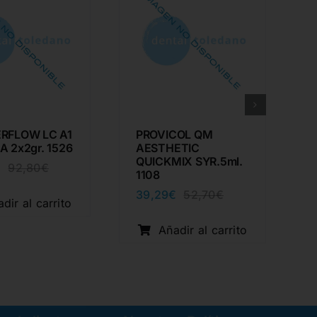
RFLOW LC A1
PROVICOL QM
A 2x2gr. 1526
AESTHETIC
QUICKMIX SYR.5ml.
€
92,80
€
El
El
1108
precio
precio
39,29
€
52,70
€
original
actual
El
El
dir al carrito
era:
es:
precio
precio
92,80€.
69,29€.
original
actual
Añadir al carrito
era:
es:
52,70€.
39,29€.