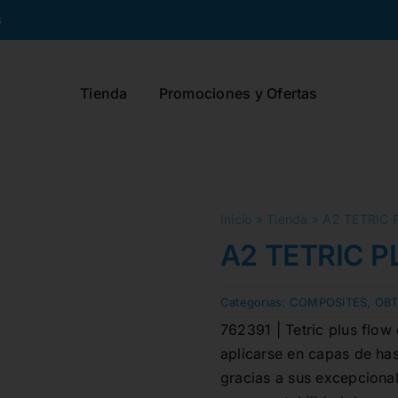
s
Tienda
Promociones y Ofertas
Inicio
»
Tienda
»
A2 TETRIC 
A2 TETRIC P
Categorias:
COMPOSITES
,
OB
762391 | Tetric plus flow
aplicarse en capas de ha
gracias a sus excepcional