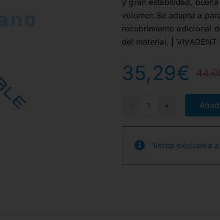
y gran estabilidad, buena
volumen.Se adapta a pare
recubrimiento adicional 
del material. | VIVADENT
35,29
€
44,0
Añadi
A2
TETRIC
PLUS
Venta exclusiva a
FLOW
JER.
1x2gr.
cantidad