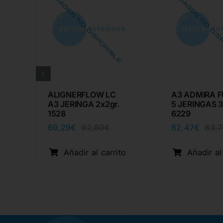
ALIGNERFLOW LC
A3 ADMIRA F
A3 JERINGA 2x2gr.
5 JERINGAS 3
1528
6229
69,29
€
62,47
€
92,80
€
83,7
El
El
cio
cio
precio
precio
ginal
ual
original
actual
o
Añadir al carrito
Añadir al
:
era:
es:
80€.
29€.
92,80€.
69,29€.