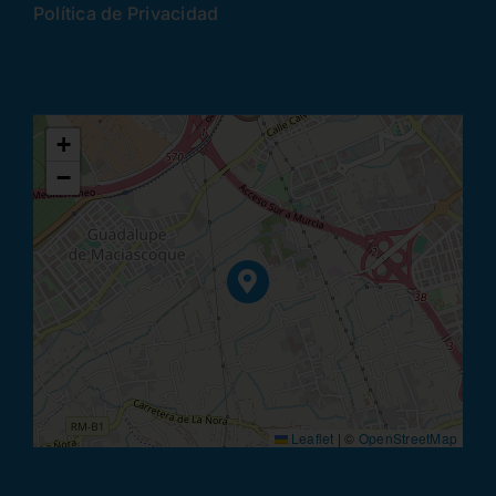
Política de Privacidad
+
−
Leaflet
|
©
OpenStreetMap