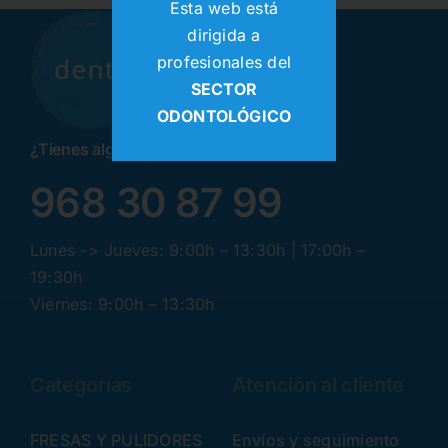
Esta web está
dirigida a
profesionales del
SECTOR
ODONTOLÓGICO
¿Tienes alguna pregunta? ¡Llamanos!
968 30 87 99
Lunes -> Jueves: 9:00h – 13:30h | 17:00h –
19:30h
Viernes: 9:00h – 13:30h
Categorías
Atención al cliente
FRESAS Y PULIDORES
Envíos y seguimiento