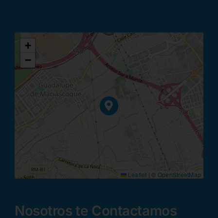
+
−
Leaflet
|
©
OpenStreetMap
Nosotros te Contactamos