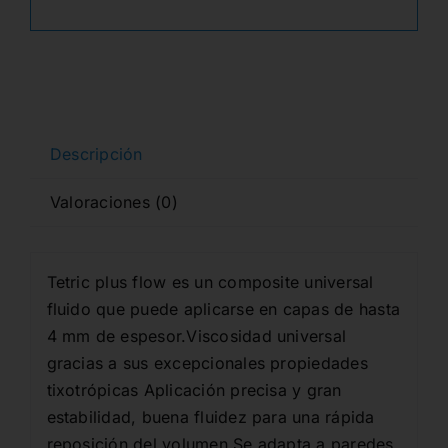
CAVIFIL
96,60€.
77,38€.
20x0,20gr.
cantidad
Descripción
Valoraciones (0)
Tetric plus flow es un composite universal
fluido que puede aplicarse en capas de hasta
4 mm de espesor.Viscosidad universal
gracias a sus excepcionales propiedades
tixotrópicas Aplicación precisa y gran
estabilidad, buena fluidez para una rápida
reposición del volumen.Se adapta a paredes