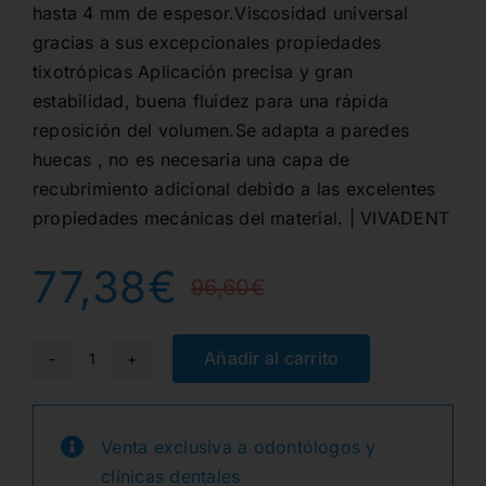
hasta 4 mm de espesor.Viscosidad universal
gracias a sus excepcionales propiedades
tixotrópicas Aplicación precisa y gran
estabilidad, buena fluidez para una rápida
reposición del volumen.Se adapta a paredes
huecas , no es necesaria una capa de
recubrimiento adicional debido a las excelentes
propiedades mecánicas del material. | VIVADENT
77,38
€
96,60
€
El
El
precio
precio
Añadir al carrito
A3
TETRIC
original
actual
PLUS
Venta exclusiva a odontólogos y
era:
es:
FLOW
clínicas dentales