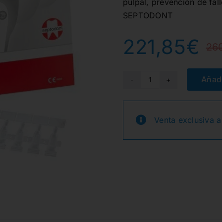
pulpal, prevención de fallo
SEPTODONT
221,85
€
26
Añadi
BIODENTINE
CAJA
15
Venta exclusiva a
CAPSULAS
(5470N)
cantidad