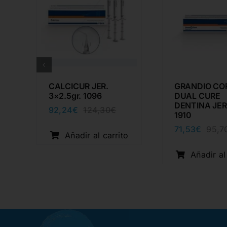
CALCICUR JER.
GRANDIO CO
3×2.5gr. 1096
DUAL CURE
DENTINA JER 
92,24
€
124,30
€
El
El
1910
cio
cio
precio
precio
71,53
€
95,7
inal
ual
original
actual
o
Añadir al carrito
era:
es:
20€.
67€.
124,30€.
92,24€.
Añadir al