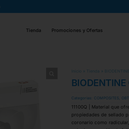
s
Tienda
Promociones y Ofertas
Inicio
»
Tienda
»
BIODENTINE
BIODENTINE 
Categorias:
COMPOSITES
,
OB
11100Q | Material que ofr
propiedades de sellado par
coronario como radicular,