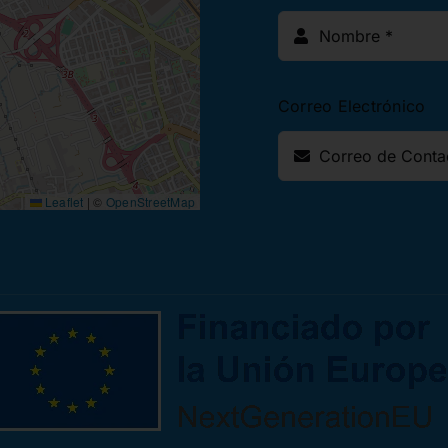
Correo Electrónico
Leaflet
|
©
OpenStreetMap