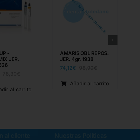
UP -
AMARIS OBL REPOS.
IX JER.
JER. 4gr. 1938
L
1626
74,12
€
98,90
€
El
El
78,30
€
El
El
precio
precio
precio
precio
original
actual
Añadir al carrito
original
actual
era:
es:
dir al carrito
era:
es:
98,90€.
74,12€.
78,30€.
58,51€.
 al cliente
Nuestras Políticas