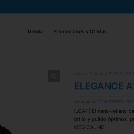
s
Tienda
Promociones y Ofertas
Inicio
»
Tienda
»
ELEGANCE A
ELEGANCE A1
Categorias:
COMPOSITES
,
OB
ILCA1 | El nano-relleno d
brillo y pulido óptimos, p
MEDICALINE