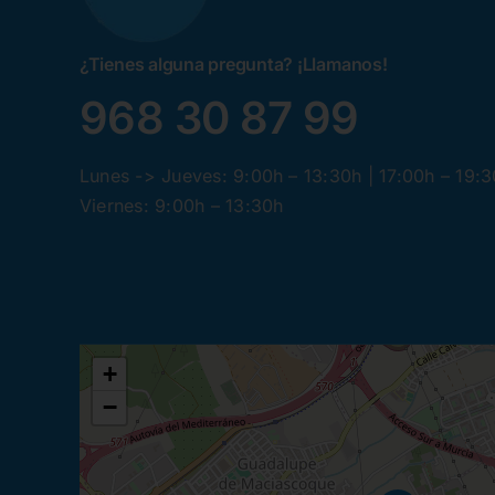
¿Tienes alguna pregunta? ¡Llamanos!
968 30 87 99
Lunes -> Jueves: 9:00h – 13:30h | 17:00h – 19:
Viernes: 9:00h – 13:30h
+
−