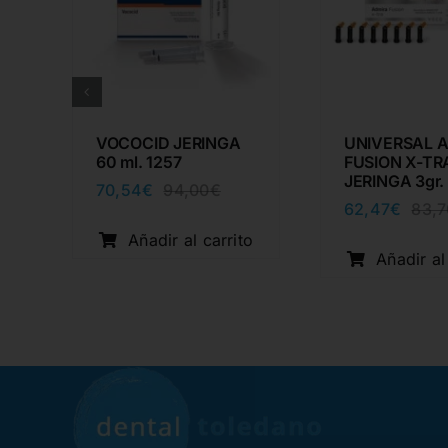
VOCOCID JERINGA
UNIVERSAL 
3
60 ml. 1257
FUSION X-TR
JERINGA 3gr.
70,54
€
94,00
€
El
El
62,47
€
83,7
precio
precio
cio
cio
original
actual
Añadir al carrito
inal
ual
era:
es:
o
Añadir al
94,00€.
70,54€.
80€.
83€.