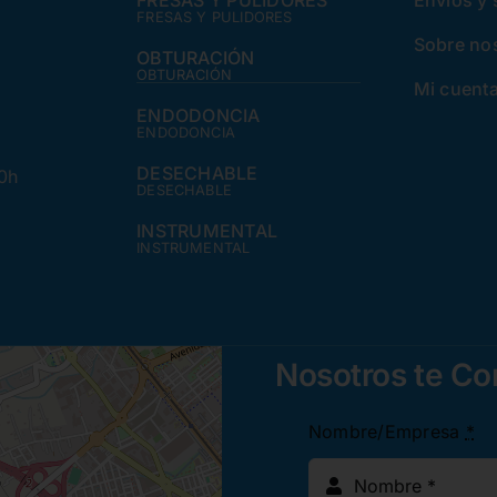
FRESAS Y PULIDORES
Envíos y
FRESAS Y PULIDORES
Sobre no
OBTURACIÓN
OBTURACIÓN
Mi cuent
ENDODONCIA
ENDODONCIA
DESECHABLE
30h
DESECHABLE
INSTRUMENTAL
INSTRUMENTAL
Nosotros te C
Nombre/Empresa
*