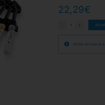
22,29
€
Añadi
ELEGANCE
A1
COMPOSITE
Venta exclusiva a
NANO-
HIBRIDO
JER.
4g.
cantidad