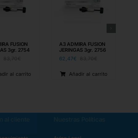
IRA FUSION
A3 ADMIRA FUSION
AS 3gr. 2754
JERINGAS 3gr. 2756
€
62,47
€
83,70
€
83,70
€
El
El
El
El
precio
precio
precio
precio
original
actual
original
actual
dir al carrito
Añadir al carrito
era:
es:
era:
es:
83,70€.
62,47€.
83,70€.
62,47€.
 al cliente
Nuestras Políticas