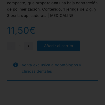
compacto, que proporciona una baja contracción
de polimerización. Contenido: 1 jeringa de 2 g. y
3 puntas aplicadoras. | MEDICALINE
11,50
€
Añadir al carrito
ELEGANCE
FLOW
A3.5
Venta exclusiva a odontólogos y
COMP.
clínicas dentales
FLUIDO
JER.
2g.+3
PUNTAS
cantidad