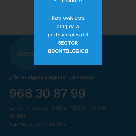
Profesional?
Esta web está
dirigida a
profesionales del
SECTOR
ODONTOLÓGICO
¿Tienes alguna pregunta? ¡Llamanos!
968 30 87 99
Lunes -> Jueves: 9:00h – 13:30h | 17:00h –
19:30h
Viernes: 9:00h – 13:30h