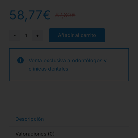
58,77
€
87,60
€
El
El
precio
precio
Añadir al carrito
TRANSLUSCENT
AMBER
original
actual
INCISAL
Venta exclusiva a odontólogos y
era:
es:
HARMONIZE
clínicas dentales
JERINGA
87,60€.
58,77€.
4gr.
cantidad
Descripción
Valoraciones (0)