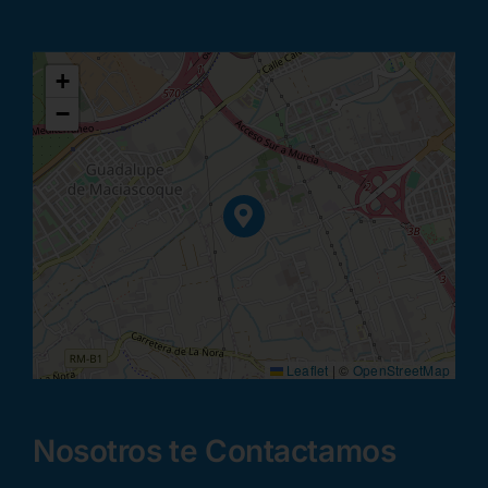
+
−
Leaflet
|
©
OpenStreetMap
Nosotros te Contactamos