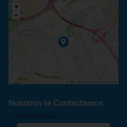
+
−
Leaflet
|
©
OpenStreetMap
Nosotros te Contactamos
Nombre/Empresa
*