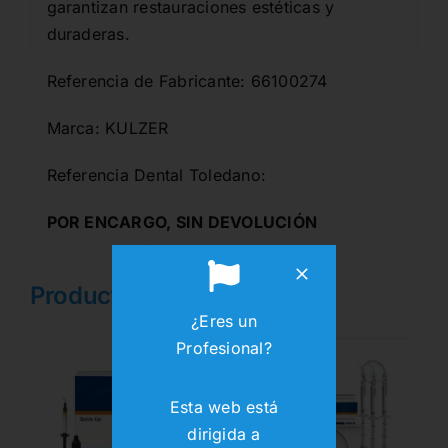
garantizan restauraciones estéticas y
duraderas.
Referencia de Fabricante: 66100274
Marca: KULZER
Referencia Dental Toledano:
POR ENCARGO, SIN DEVOLUCIÓN
Producto Relacionados
¿Eres un
Profesional?
Esta web está
dirigida a