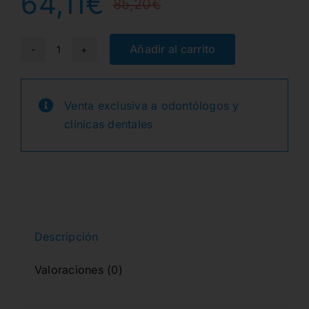
64,11
€
85,20
€
El
El
precio
precio
Añadir al carrito
VENUS
DIAMOND
original
actual
FLOW
Venta exclusiva a odontólogos y
era:
es:
PLT
clínicas dentales
20x0,20g.
85,20€.
64,11€.
DARK
cantidad
Descripción
Valoraciones (0)