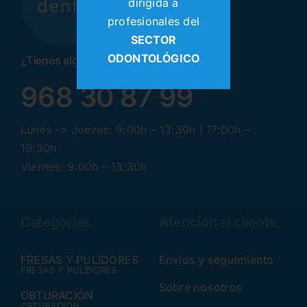
dirigida a
profesionales del
SECTOR
ODONTOLÓGICO
¿Tienes alguna pregunta? ¡Llamanos!
968 30 87 99
Lunes -> Jueves: 9:00h – 13:30h | 17:00h –
19:30h
Viernes: 9:00h – 13:30h
Categorías
Atención al cliente
FRESAS Y PULIDORES
Envíos y seguimiento
FRESAS Y PULIDORES
Sobre nosotros
OBTURACIÓN
OBTURACIÓN