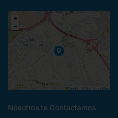
+
−
Leaflet
|
©
OpenStreetMap
Nosotros te Contactamos