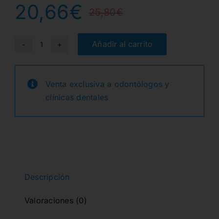
20,66
€
25,80
€
El
El
precio
precio
Añadir al carrito
CANULAS
DC
original
actual
P/VIVAPEN
Venta exclusiva a odontólogos y
era:
es:
25und.
clínicas dentales
cantidad
25,80€.
20,66€.
Descripción
Valoraciones (0)