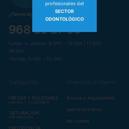
profesionales del
SECTOR
¿Tienes alguna pregunta? ¡Llamanos!
ODONTOLÓGICO
968 30 87 99
Lunes -> Jueves: 9:00h – 13:30h | 17:00h –
19:30h
Viernes: 9:00h – 13:30h
Categorías
Atención al cliente
FRESAS Y PULIDORES
Envíos y seguimiento
FRESAS Y PULIDORES
Sobre nosotros
OBTURACIÓN
OBTURACIÓN
Mi cuenta
ENDODONCIA