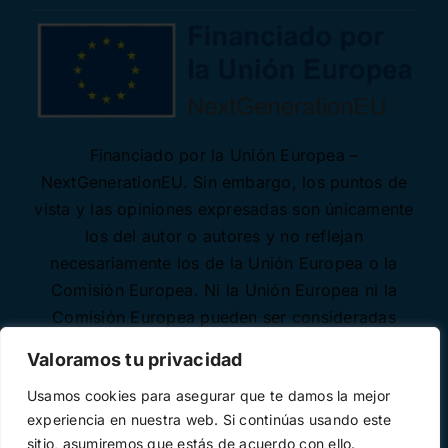
Financiado por la Unión Europea –
NextGenerationEU. Sin embargo, los puntos de
vista y las opiniones expresadas son únicamente
los del autor o autores y no reflejan
necesariamente los de la Unión Europea o la
Comisión Europea. Ni la Unión Europea ni la
Comisión Europea pueden ser consideradas
responsables de las mismas.
Valoramos tu privacidad
Usamos cookies para asegurar que te damos la mejor
experiencia en nuestra web. Si continúas usando este
sitio, asumiremos que estás de acuerdo con ello.