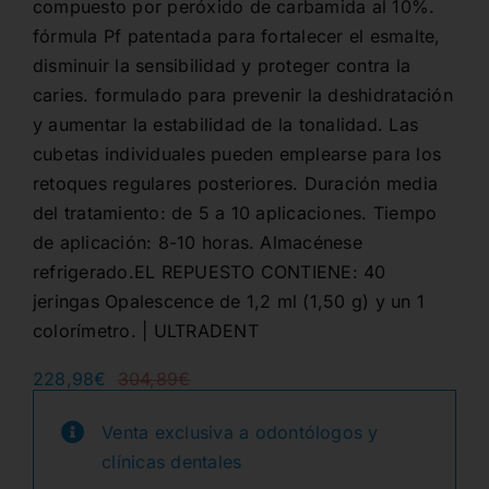
compuesto por peróxido de carbamida al 10%.
fórmula Pf patentada para fortalecer el esmalte,
disminuir la sensibilidad y proteger contra la
caries. formulado para prevenir la deshidratación
y aumentar la estabilidad de la tonalidad. Las
cubetas individuales pueden emplearse para los
retoques regulares posteriores. Duración media
del tratamiento: de 5 a 10 aplicaciones. Tiempo
de aplicación: 8-10 horas. Almacénese
refrigerado.EL REPUESTO CONTIENE: 40
jeringas Opalescence de 1,2 ml (1,50 g) y un 1
colorímetro. | ULTRADENT
228,98
€
304,89
€
El
El
precio
precio
original
actual
Venta exclusiva a odontólogos y
era:
es:
clínicas dentales
304,89€.
228,98€.