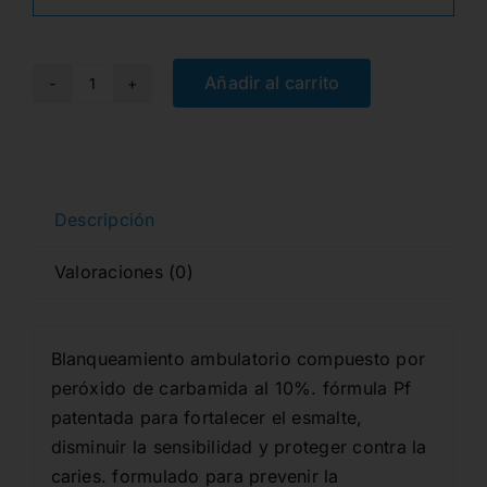
Añadir al carrito
OPALESCENCE
PF
16%
MINT
REFILL
Descripción
KIT
Valoraciones (0)
cantidad
Blanqueamiento ambulatorio compuesto por
peróxido de carbamida al 10%. fórmula Pf
patentada para fortalecer el esmalte,
disminuir la sensibilidad y proteger contra la
caries. formulado para prevenir la