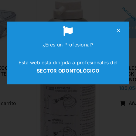
¿Eres un Profesional?
Esta web está dirigida a profesionales del
ECCION
OPALE
SECTOR ODONTOLÓGICO
NTES
QUICK
ECONO
185,05
El
El
precio
precio
original
actual
 carrito
Aña
era:
es:
2,52€.
2,31€.