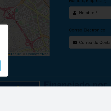
Nombre/Empresa
*
Correo Electrónico
Leaflet
|
©
OpenStreetMap