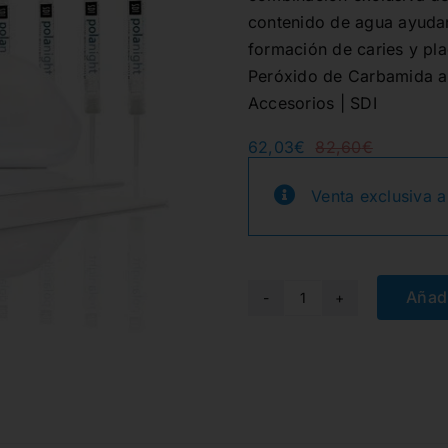
contenido de agua ayudan 
formación de caries y pla
Peróxido de Carbamida al
Accesorios | SDI
62,03
€
82,60
€
El
El
precio
precio
original
actual
Venta exclusiva a
era:
es:
82,60€.
62,03€.
Añadi
POLA
NIGHT
16%
KIT
10
JER.