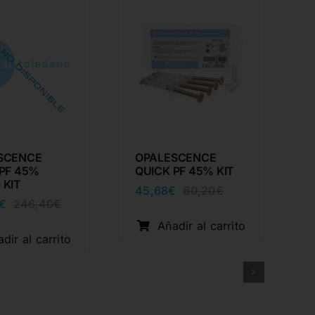
SCENCE
OPALESCENCE
 PF 45%
QUICK PF 45% KIT
 KIT
45,68
€
60,20
€
El
El
€
246,40
€
El
El
precio
precio
precio
precio
original
actual
Añadir al carrito
original
actual
era:
es:
dir al carrito
era:
es:
60,20€.
45,68€.
246,40€.
185,05€.