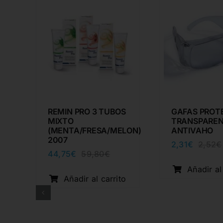
REMIN PRO 3 TUBOS
GAFAS PROT
MIXTO
TRANSPARE
(MENTA/FRESA/MELON)
ANTIVAHO
2007
2,31
€
2,52
€
44,75
€
59,80
€
ecio
ecio
El
El
iginal
tual
precio
precio
o
Añadir al
a:
:
original
actual
Añadir al carrito
3,40€.
,35€.
era:
es:
59,80€.
44,75€.