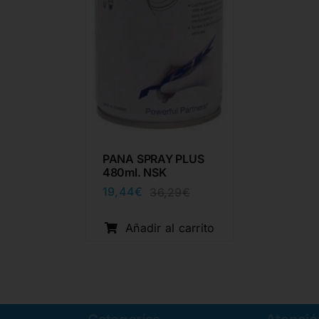
PANA SPRAY PLUS
480ml. NSK
19,44
€
36,29
€
El
El
precio
precio
original
actual
Añadir al carrito
era:
es:
36,29€.
19,44€.