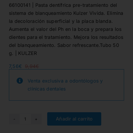
66100141 | Pasta dentífrica pre-tratamiento del
sistema de blanqueamiento Kulzer Vivida. Elimina
la decoloración superficial y la placa blanda.
Aumenta el valor del Ph en la boca y prepara los
dientes para el tratamiento. Mejora los resultados
del blanqueamiento. Sabor refrescante.Tubo 50
g. | KULZER
7,56
€
9,94
€
El
El
precio
precio
original
actual
Venta exclusiva a odontólogos y
era:
es:
clínicas dentales
9,94€.
7,56€.
Añadir al carrito
VIVIDA
HOME