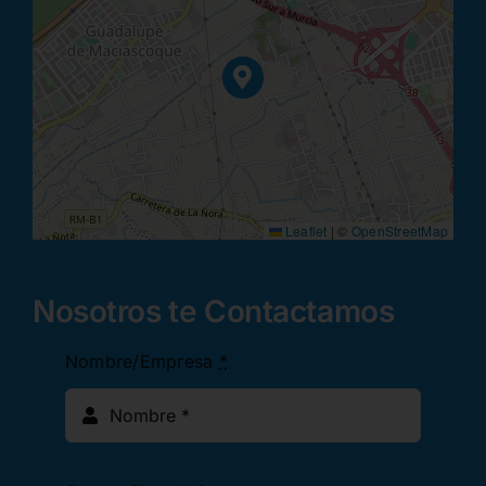
Leaflet
|
©
OpenStreetMap
Nosotros te Contactamos
Nombre/Empresa
*