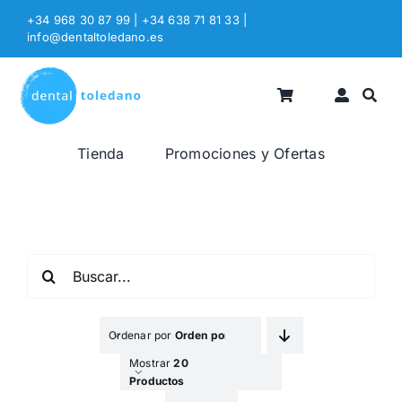
Saltar
+34 968 30 87 99 | +34 638 71 81 33
|
al
info@dentaltoledano.es
contenido
Tienda
Promociones y Ofertas
Buscar:
Ordenar por
Orden por Defecto
Mostrar
20
Productos