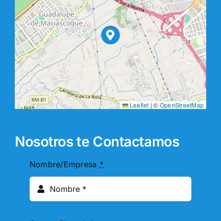
Leaflet
|
©
OpenStreetMap
Nosotros te Contactamos
Nombre/Empresa
*