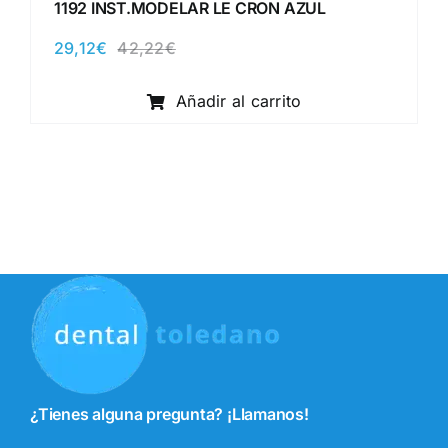
1192 INST.MODELAR LE CRON AZUL
29,12
€
42,22
€
El
El
precio
precio
original
actual
Añadir al carrito
era:
es:
42,22€.
29,12€.
¿Tienes alguna pregunta? ¡Llamanos!