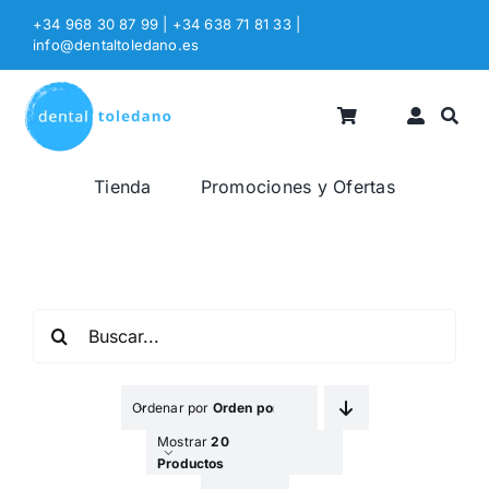
Saltar
+34 968 30 87 99 | +34 638 71 81 33
|
al
info@dentaltoledano.es
contenido
Tienda
Promociones y Ofertas
Buscar:
Ordenar por
Orden por Defecto
Mostrar
20
Productos