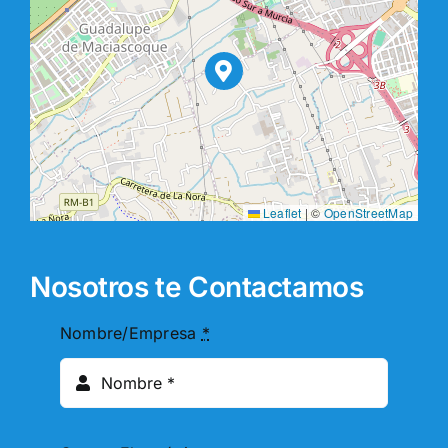
Leaflet
|
©
OpenStreetMap
Nosotros te Contactamos
Nombre/Empresa
*