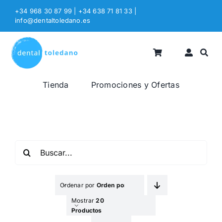
Saltar
+34 968 30 87 99 | +34 638 71 81 33
|
al
info@dentaltoledano.es
contenido
Tienda
Promociones y Ofertas
Buscar:
Ordenar por
Orden por Defecto
Mostrar
20
Productos