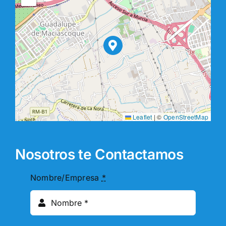
Leaflet
|
©
OpenStreetMap
Nosotros te Contactamos
Nombre/Empresa
*