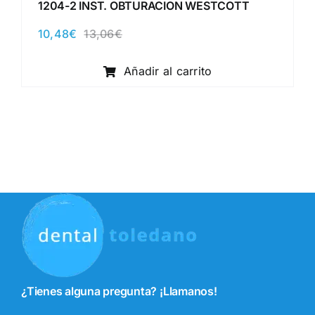
1204-2 INST. OBTURACION WESTCOTT
10,48
€
13,06
€
El
El
precio
precio
original
actual
Añadir al carrito
era:
es:
13,06€.
10,48€.
¿Tienes alguna pregunta? ¡Llamanos!