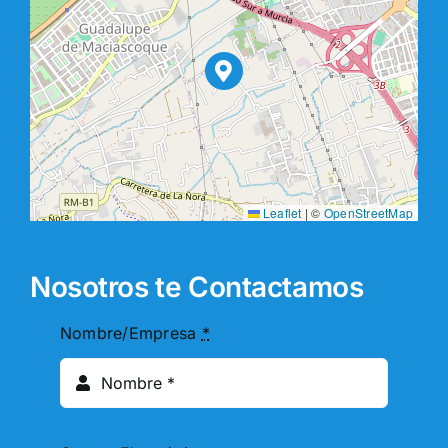
Leaflet
|
©
OpenStreetMap
Nosotros te Contactamos
Nombre/Empresa
*