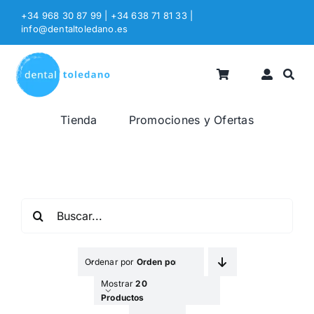
Saltar
+34 968 30 87 99 | +34 638 71 81 33
|
al
info@dentaltoledano.es
contenido
Tienda
Promociones y Ofertas
Buscar:
Ordenar por
Orden por Defecto
Mostrar
20
Productos