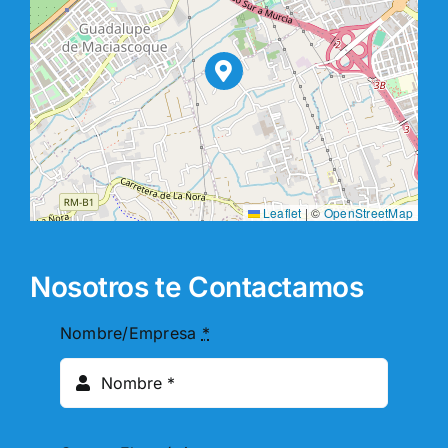
Leaflet
|
©
OpenStreetMap
Nosotros te Contactamos
Nombre/Empresa
*