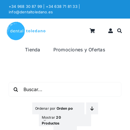
Saltar
+34 968 30 87 99 | +34 638 71 81 33
|
al
info@dentaltoledano.es
contenido
Tienda
Promociones y Ofertas
Buscar:
Ordenar por
Orden por Defecto
Mostrar
20
Productos