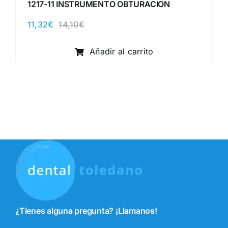
1217-11 INSTRUMENTO OBTURACION
11,32
€
14,10
€
El
El
precio
precio
original
actual
Añadir al carrito
era:
es:
14,10€.
11,32€.
¿Tienes alguna pregunta? ¡Llamanos!