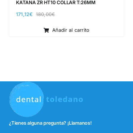
KATANA ZR HT10 COLLAR T:26MM
171,12
€
180,00
€
El
El
precio
precio
original
actual
Añadir al carrito
era:
es:
180,00€.
171,12€.
¿Tienes alguna pregunta? ¡Llamanos!