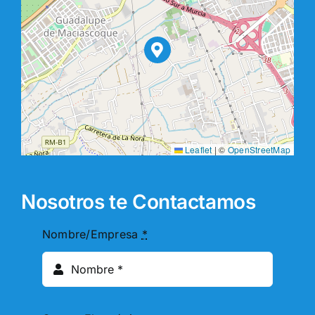
Leaflet
|
©
OpenStreetMap
Nosotros te Contactamos
Nombre/Empresa
*