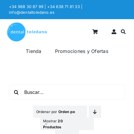
Saltar
+34 968 30 87 99 | +34 638 71 81 33
|
al
info@dentaltoledano.es
contenido
Tienda
Promociones y Ofertas
Buscar:
Ordenar por
Orden por Defecto
Mostrar
20
Productos