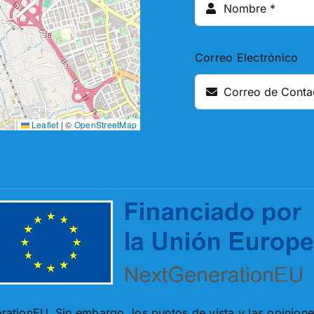
Correo Electrónico
Leaflet
|
©
OpenStreetMap
ationEU. Sin embargo, los puntos de vista y las opinion