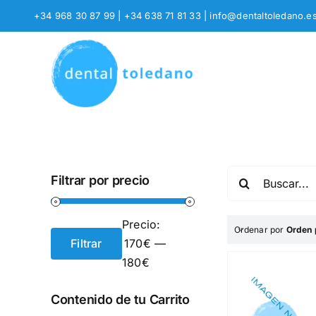
Saltar
+34 968 30 87 99 | +34 638 71 81 33
|
info@dentaltoledano.e
al
contenido
Buscar:
Filtrar por precio
Precio:
Ordenar por
Orden 
Filtrar
170€
—
Precio
Precio
180€
mínimo
máximo
Contenido de tu Carrito