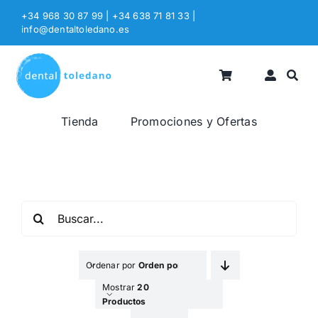
Saltar
+34 968 30 87 99 | +34 638 71 81 33
|
al
info@dentaltoledano.es
contenido
Tienda
Promociones y Ofertas
Buscar:
Ordenar por
Orden por Defecto
Mostrar
20
Productos