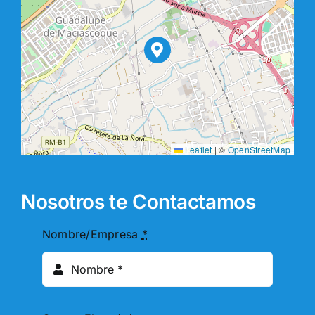
Leaflet
|
©
OpenStreetMap
Nosotros te Contactamos
Nombre/Empresa
*