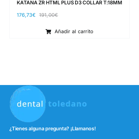
KATANA ZR HTML PLUS D3 COLLAR T:18MM
176,73
€
191,00
€
El
El
precio
precio
original
actual
Añadir al carrito
era:
es:
191,00€.
176,73€.
¿Tienes alguna pregunta? ¡Llamanos!