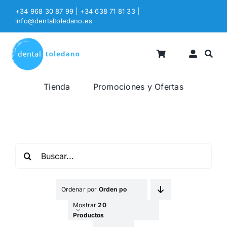
Saltar
+34 968 30 87 99 | +34 638 71 81 33
|
al
info@dentaltoledano.es
contenido
Tienda
Promociones y Ofertas
Buscar:
Ordenar por
Orden por Defecto
Mostrar
20
Productos