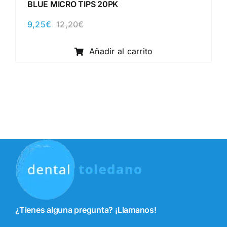
BLUE MICRO TIPS 20PK
9,25
€
12,20
€
El
El
precio
precio
original
actual
Añadir al carrito
era:
es:
12,20€.
9,25€.
¿Tienes alguna pregunta? ¡Llamanos!