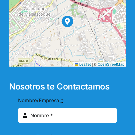
Leaflet
|
©
OpenStreetMap
Nosotros te Contactamos
Nombre/Empresa
*