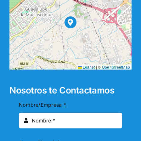
Leaflet
|
©
OpenStreetMap
Nosotros te Contactamos
Nombre/Empresa
*