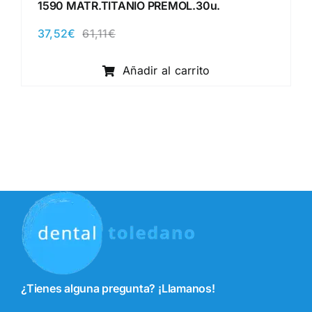
1590 MATR.TITANIO PREMOL.30u.
37,52
€
61,11
€
El
El
precio
precio
original
actual
Añadir al carrito
era:
es:
61,11€.
37,52€.
¿Tienes alguna pregunta? ¡Llamanos!