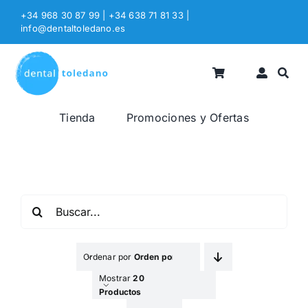
Saltar
+34 968 30 87 99 | +34 638 71 81 33
|
al
info@dentaltoledano.es
contenido
Tienda
Promociones y Ofertas
Buscar:
Ordenar por
Orden por Defecto
Mostrar
20
Productos