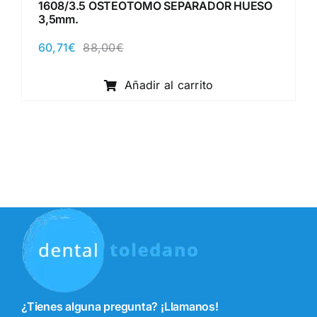
1608/3.5 OSTEOTOMO SEPARADOR HUESO
3,5mm.
60,71
€
88,00
€
El
El
precio
precio
original
actual
Añadir al carrito
era:
es:
88,00€.
60,71€.
¿Tienes alguna pregunta? ¡Llamanos!