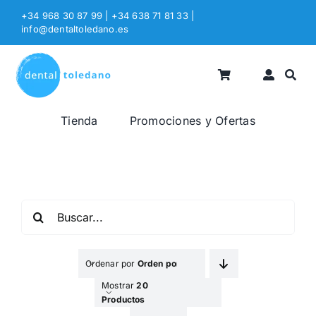
Saltar
+34 968 30 87 99 | +34 638 71 81 33
|
al
info@dentaltoledano.es
contenido
Tienda
Promociones y Ofertas
Buscar:
Ordenar por
Orden por Defecto
Mostrar
20
Productos