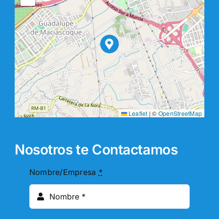
Leaflet
|
©
OpenStreetMap
Nosotros te Contactamos
Nombre/Empresa
*