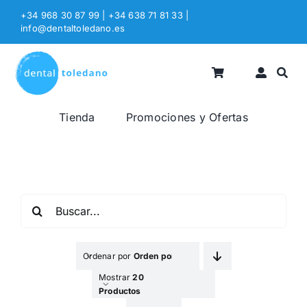
Saltar
+34 968 30 87 99 | +34 638 71 81 33
|
al
info@dentaltoledano.es
contenido
Tienda
Promociones y Ofertas
Buscar:
Ordenar por
Orden por Defecto
Mostrar
20
Productos