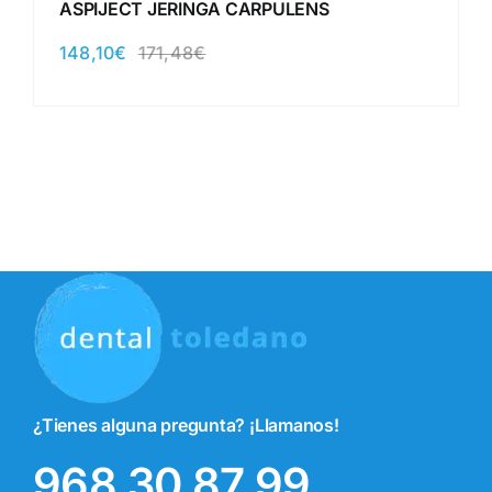
ASPIJECT JERINGA CARPULENS
148,10
€
171,48
€
El
El
precio
precio
original
actual
era:
es:
171,48€.
148,10€.
¿Tienes alguna pregunta? ¡Llamanos!
968 30 87 99