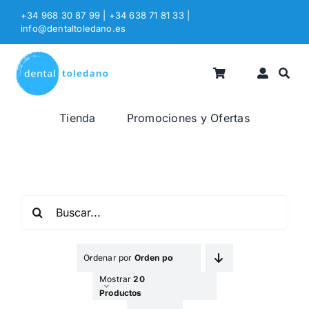
Saltar
+34 968 30 87 99 | +34 638 71 81 33
|
al
info@dentaltoledano.es
contenido
Tienda
Promociones y Ofertas
Buscar:
Ordenar por
Orden por Defecto
Mostrar
20
Productos