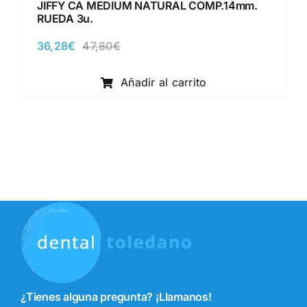
JIFFY CA MEDIUM NATURAL COMP.14mm.
RUEDA 3u.
36,28
€
47,80
€
El
El
precio
precio
original
actual
Añadir al carrito
era:
es:
47,80€.
36,28€.
¿Tienes alguna pregunta? ¡Llamanos!