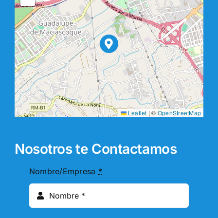
Leaflet
|
©
OpenStreetMap
Nosotros te Contactamos
Nombre/Empresa
*