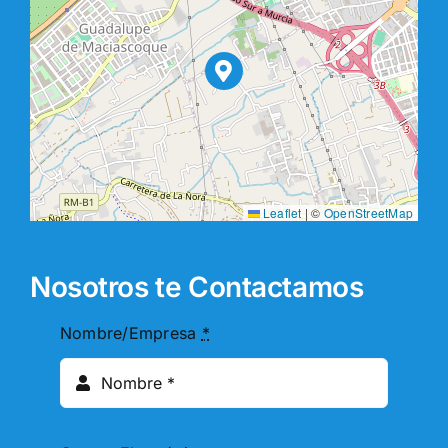
Leaflet
|
©
OpenStreetMap
Nosotros te Contactamos
Nombre/Empresa
*