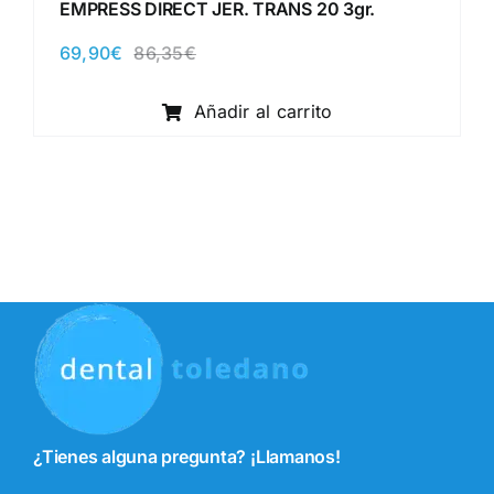
EMPRESS DIRECT JER. TRANS 20 3gr.
69,90
€
86,35
€
El
El
precio
precio
original
actual
Añadir al carrito
era:
es:
86,35€.
69,90€.
¿Tienes alguna pregunta? ¡Llamanos!