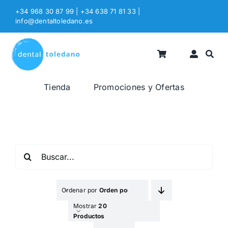
Saltar
+34 968 30 87 99 | +34 638 71 81 33
|
al
info@dentaltoledano.es
contenido
Tienda
Promociones y Ofertas
Buscar:
Ordenar por
Orden por Defecto
Mostrar
20
Productos