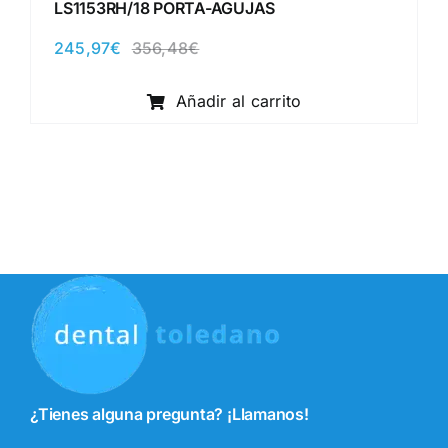
LS1153RH/18 PORTA-AGUJAS
245,97
€
356,48
€
El
El
precio
precio
original
actual
Añadir al carrito
era:
es:
356,48€.
245,97€.
¿Tienes alguna pregunta? ¡Llamanos!