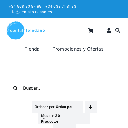
Saltar
+34 968 30 87 99 | +34 638 71 81 33
|
al
info@dentaltoledano.es
contenido
Tienda
Promociones y Ofertas
Buscar:
Ordenar por
Orden por Defecto
Mostrar
20
Productos