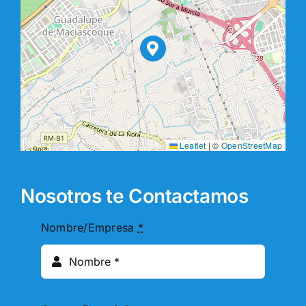
Leaflet
|
©
OpenStreetMap
Nosotros te Contactamos
Nombre/Empresa
*